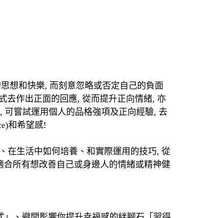
的思想和快樂
,
而刻意忽略或否定自己的負面
式去作出正面的回應
,
從而提升正向情緒
,
亦
,
可嘗試運用個人的品格強項及正向經驗
,
去
ce)
和希望感
!
、在生活中如何培養、和實際運用的技巧
,
從
適合所有想改善自己或身邊人的情緒或精神健
式」、避開影響你提升幸福感的絆腳石「習得