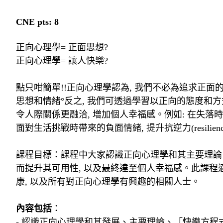
CNE pts: 8
正向心理學
=
正面思想
?
正向心理學
=
讓人快樂
?
點只咁簡單
!!
正向心理學認為
,
我們不必為追求正面
思想和情緒
°
反之
,
我們可透過學習以正向的態度和方
令人際關係更融洽
,
增加個人幸福感。例如
:
在失落時
面對生活挑戰時帶來的負面情緒
,
提升抗逆力
(resilien
課程目標：課程中大家認識正向心理學和其主要理論
而提升其可用性
,
以及最終達至個人幸福感。此課程
康
,
以及所有對正向心理學有興趣的相關人士。
內容包括
：
-
認識正向心理學和其發展、主要理論、「快樂方程