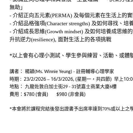
無助」
-
介紹正向五元素
(PERMA)
及每個元素在生活上的實
-
介紹品格強項
(Character strengths)
及如何尋找、培
-
介紹成長思維
(Growth mindset)
及如何培養成思維的
升抗逆力
(resilience),
面對生活上的各項挑戰
*
以上會有心理小測試、學生參與練習、活動、或體
講者：
楊穎
註冊輔導心理學家
(Ms. Winnie Yeung) -
: 23/2/2026
16/3/2026, (
)
10:0
時期
–
星期一，共四節
早上
地點：
九龍佐敦白加士街
號嘉士商業大廈
樓
29 - 31
6
$780 (
) $980 (
)
費用：
會員
非會員
*
本會將於課程完結後發出證書予出席率達到
70%
或以上之