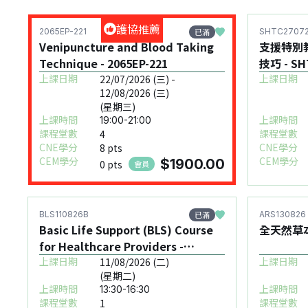
護協推薦
已滿
2065EP-221
SHTC2707
Venipuncture and Blood Taking
支援特別教
Technique - 2065EP-221
技巧 -
上課日期
上課日期
22/07/2026 (三) -
12/08/2026 (三)
(星期三)
上課時間
上課時間
19:00-21:00
課程堂數
課程堂數
4
CNE學分
CNE學分
8 pts
CEM學分
CEM學分
$1900.00
0 pts
會員
已滿
BLS110826B
ARS130826
Basic Life Support (BLS) Course
全天然草本減
for Healthcare Providers -
BLS110826B
上課日期
上課日期
11/08/2026 (二)
(星期二)
上課時間
上課時間
13:30-16:30
課程堂數
課程堂數
1