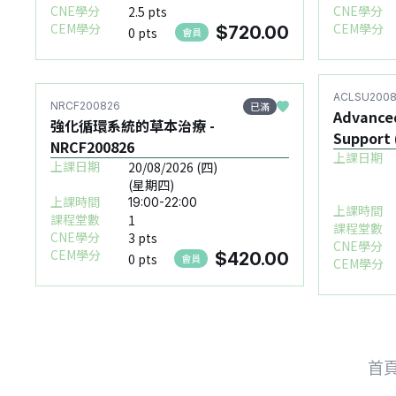
CNE學分
CNE學分
2.5 pts
CEM學分
CEM學分
$720.00
0 pts
會員
ACLSU200
已滿
NRCF200826
Advanced
強化循環系統的草本治療 -
Support 
NRCF200826
ACLSU20
上課日期
上課日期
20/08/2026 (四)
(星期四)
上課時間
19:00-22:00
上課時間
課程堂數
1
課程堂數
CNE學分
3 pts
CNE學分
CEM學分
$420.00
0 pts
會員
CEM學分
首