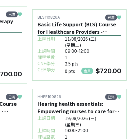
已滿
已滿
BLS110826A
erapy
Basic Life Support (BLS) Course
for Healthcare Providers -
BLS110826A
上課日期
11/08/2026 (二)
(星期二)
上課時間
09:00-12:00
課程堂數
1
CNE學分
2.5 pts
CEM學分
$720.00
0 pts
會員
1700.00
已滿
已滿
HHEE190826
 Course
Hearing health essentials:
 -
Empowering nurses to care for
patients with hearing loss -
上課日期
19/08/2026 (三)
(星期三)
HHEE190826
上課時間
19:00-21:00
課程堂數
1