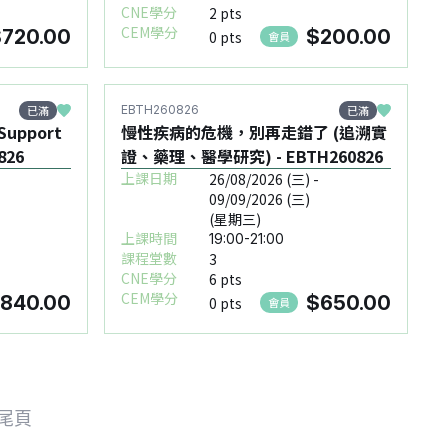
CNE學分
2 pts
CEM學分
720.00
$200.00
0 pts
會員
已滿
已滿
EBTH260826
 Support
慢性疾病的危機，別再走錯了 (追溯實
826
證、藥理、醫學研究) - EBTH260826
上課日期
26/08/2026 (三) -
09/09/2026 (三)
(星期三)
上課時間
19:00-21:00
課程堂數
3
CNE學分
6 pts
CEM學分
840.00
$650.00
0 pts
會員
尾頁