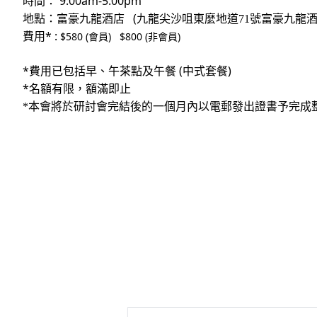
9:00am-5:00pm
時間：
(
地點：
富豪九龍酒店
九龍尖沙咀東麼地道71號富豪九龍酒
* :
$580 (
) $800 (
)
費用
會員
非會員
*
(
)
費用已包括早、午茶點及午餐
中式套餐
*
名額有限，額滿即止
*本會將於研討會完結後的一個月內以電郵發出證書予完成