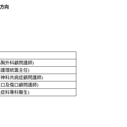
方向
心胸外科顧問護師
)
總護理統籌主任
)
精神科共病症顧問護師
)
造口及傷口顧問護師
)
急症科專科醫生
)