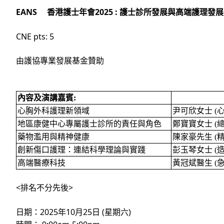
EANS
2025 :
香港護士年會
護士診所發展與高端護理發展
CNE pts: 5
由護協專業發展基金贊助
內容及演講嘉賓
:
心胸外科護理新領域
尹可欣女士
(
地區康健中心專屬護士診所的責任與角色
鄭寶寶女士
(
藥物濫用與精神健康
陳家豪先生
(
創新傷口護理：連結科學理論與實踐
彭玉琴女士
(
高端醫療科技
黃冠斌醫生
(
<
>
排名不分先後
2025
10
25
(
)
日期：
年
月
日
星期六