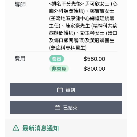
<排名不分先後> 尹可欣女士 (心
導師
胸外科顧問護師)、鄭寶寶女士
(荃灣地區康健中心總護理統籌
主任)、陳家豪先生 (精神科共病
症顧問護師)、彭玉琴女士 (造口
及傷口顧問護師)及黃冠斌醫生
(急症科專科醫生)
費用
會員
$580.00
非會員
$800.00
簽到
已結束
最新消息通知