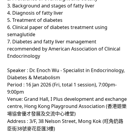
3. Background and stages of fatty liver
4. Diagnosis of fatty liver
5. Treatment of diabetes
6. Clinical paper of diabetes treatment using
semaglutide
7. Diabetes and fatty liver management
recommended by American Association of Clinical
Endocrinology
Speaker : Dr. Enoch Wu - Specialist in Endocrinology,
Diabetes & Metabolism
Period : 16 Jan 2026 (Fri, total 1 session), 7:00pm-
9:00pm
Venue: Grand Hall, I Plus development and exchange
centre, Hong Kong Playground Association (
香港遊樂
)
場協會優才發展及交流中心禮堂
Address : 3/F, 38 Nelson Street, Mong Kok (
旺角奶路
38
3
)
臣街
號麥花臣匯
樓