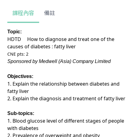
課程內容
備註
Topic:
HDTD How to diagnose and treat one of the
causes of diabetes : fatty liver
CNE pts: 2
Sponsored by Medwell (Asia) Company Limited
Objectives:
1. Explain the relationship between diabetes and
fatty liver
2. Explain the diagnosis and treatment of fatty liver
Sub-topics:
1. Blood glucose level of different stages of people
with diabetes
2. Prevalence of overweight and obesity