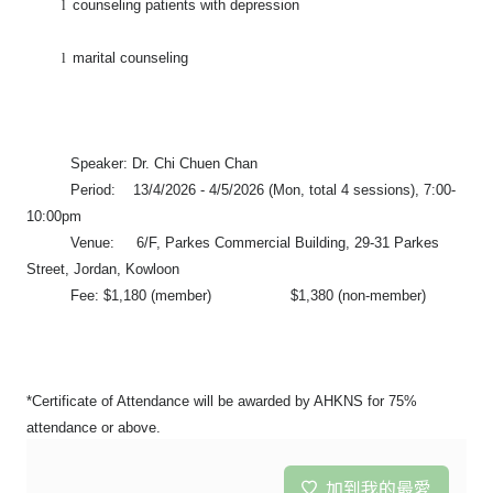
l
counseling patients with depression
l
marital counseling
Speaker: Dr. Chi Chuen Chan
Period: 13/4/2026 - 4/5/2026 (Mon, total 4 sessions), 7:00-
10:00pm
Venue: 6/F, Parkes Commercial Building, 29-31 Parkes
Street, Jordan, Kowloon
Fee: $1,180 (member) $1,380 (non-member)
*Certificate of Attendance will be awarded by AHKNS for 75%
attendance or above.
加到我的最愛