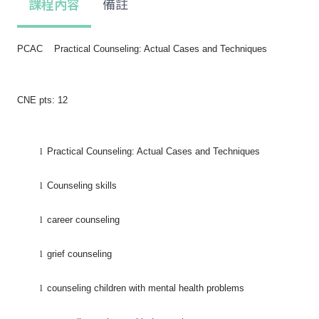
課程內容
備註
PCAC Practical Counseling: Actual Cases and Techniques
CNE pts: 12
l
Practical Counseling: Actual Cases and Techniques
l
Counseling skills
l
career counseling
l
grief counseling
l
counseling children with mental health problems