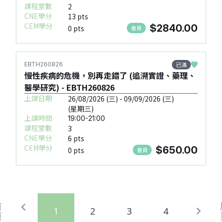
課程堂數
2
CNE學分
13 pts
CEM學分
$2840.00
0 pts
會員
已滿
EBTH260826
慢性疾病的危機，別再走錯了 (追溯實證、藥理、
醫學研究) - EBTH260826
上課日期
26/08/2026 (三) - 09/09/2026 (三)
(星期三)
上課時間
19:00-21:00
課程堂數
3
CNE學分
6 pts
CEM學分
$650.00
0 pts
會員
首
1
2
3
4
頁