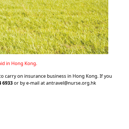
aid in Hong Kong.
to carry on insurance business in Hong Kong. If you
4 6933
or by e-mail at
antravel@nurse.org.hk