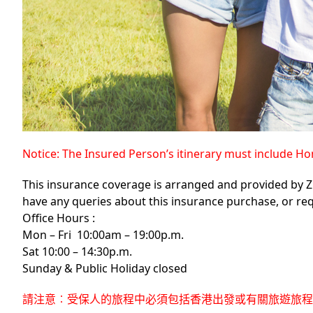
Notice: The Insured Person’s itinerary must include 
This insurance coverage is arranged and provided by Z
have any queries about this insurance purchase, or req
Office Hours :
Mon – Fri 10:00am – 19:00p.m.
Sat 10:00 – 14:30p.m.
Sunday & Public Holiday closed
請注意︰受保人的旅程中必須包括香港出發或有關旅遊旅程