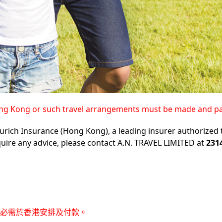
Hong Kong or such travel arrangements must be made and p
urich Insurance (Hong Kong), a leading insurer authorized 
uire any advice, please contact A.N. TRAVEL LIMITED at
231
必需於香港安排及付款。