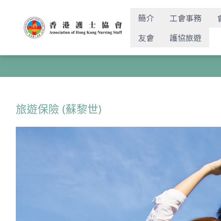
簡介
工會事務
友會
護協旅遊
旅遊保險 (蘇黎世)