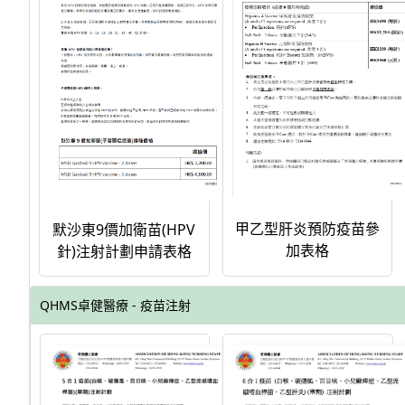
甲乙型肝炎預防疫苗參
默沙東9價加衛苗(HPV
加表格
針)注射計劃申請表格
QHMS卓健醫療 - 疫苗注射