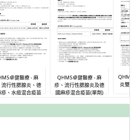
QHMS卓
QHMS卓健醫療 - 麻
HMS卓健醫療 - 麻
炎雙球菌
疹、流行性腮腺炎及德
、流行性腮腺炎、德
國麻疹混合疫苗(單劑)
麻疹、水痘混合疫苗
(單劑)