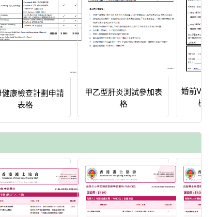
婚前VIS
甲乙型肝炎測試參加表
母健康檢查計劃申請
檢測
格
表格