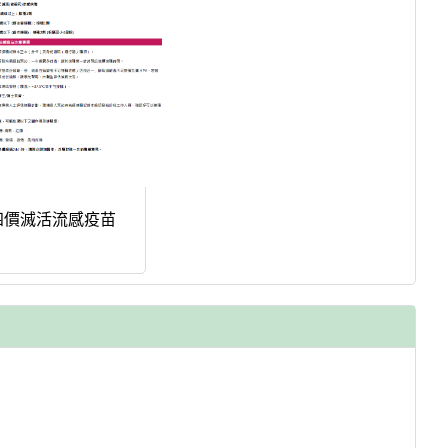
四價滅活流感疫苗