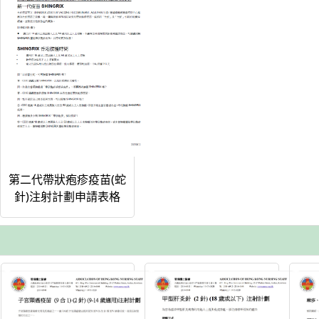
第二代帶狀疱疹疫苗(蛇
針)注射計劃申請表格