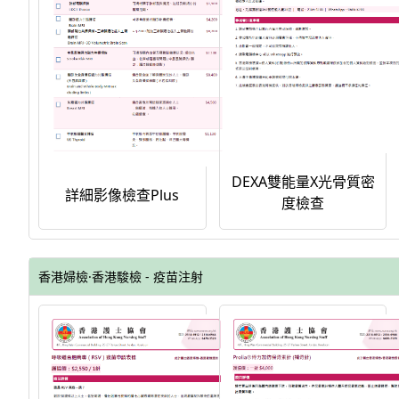
DEXA雙能量X光骨質密
詳細影像檢查Plus
度檢查
香港婦檢·香港駿檢 - 疫苗注射