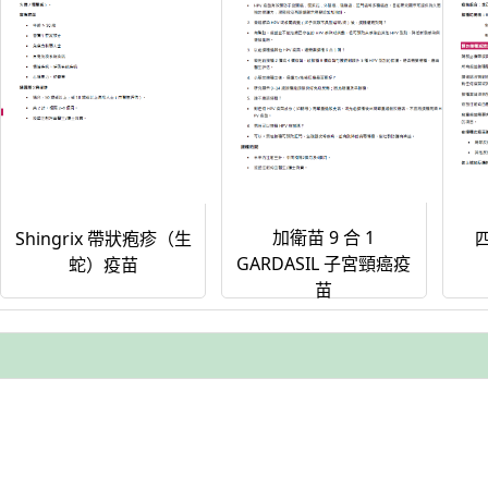
加衛苗 9 合 1
Shingrix 帶狀疱疹（生
GARDASIL 子宮頸癌疫
蛇）疫苗
苗