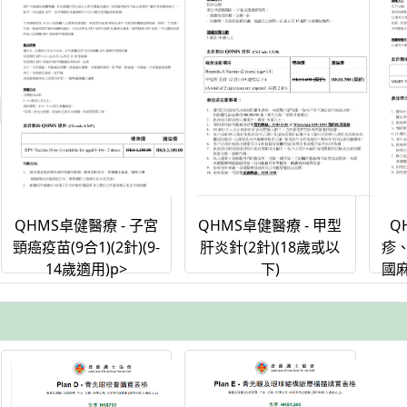
QHMS卓健醫療 - 子宮
Q
QHMS卓健醫療 - 甲型
頸癌疫苗(9合1)(2針)(9-
疹
肝炎針(2針)(18歲或以
14歲適用)p>
國
下)