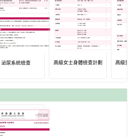
高級女士身體檢查計劃
高級男士
泌尿系統檢查