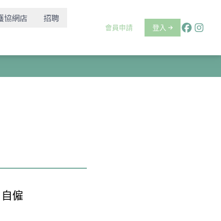
護協網店
招聘
會員申請
登入
自僱