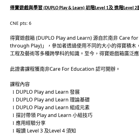
得寶遊戲與學習
初階
及
進階
(DUPLO Play
&
Learn)
Level 1
Level 2
CNE pts: 6
(DUPLO Play and Learn)
Care for
得寶遊戲箱
源自於南非
through Play)
」，參加者透過使用不同的大小的得寶積木
⼯
程及藝術等多種跨學科的知識。至今，得寶遊戲箱廣泛應
Care For Education
此證書課程獲南非
認可開辦。
課程內容
DUPLO Play and Learn
l
發展
DUPLO Play and Learn
l
理論基礎
DUPLO Play and Learn
l
組成元素
Play and Learn
l
探討帶領
小組技巧
l
應用經驗分享
Level 3
Level 4
l
報讀
及
須知