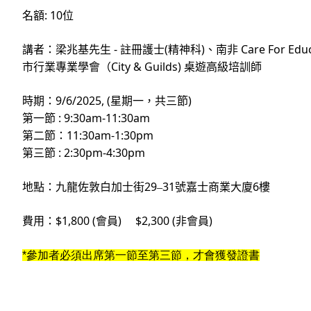
: 10
名額
位
-
(
)
Care For Edu
講者：梁兆基先生
註冊護士
精神科
、南非
City & Guilds)
市行業專業學會（
桌遊高級培訓師
9/6/2025, (
)
時期：
星期一，共三節
: 9:30am-11:30am
第一節
11:30am-1:30pm
第二節：
: 2:30pm-4:30pm
第三節
29
31
6
地點：九龍佐敦白加士街
–
號嘉士商業大廈
樓
費用：
$1,800 (
會員
) $2,300 (
非會員
)
*參加者必須出席第一節至第三節，才會獲發證書