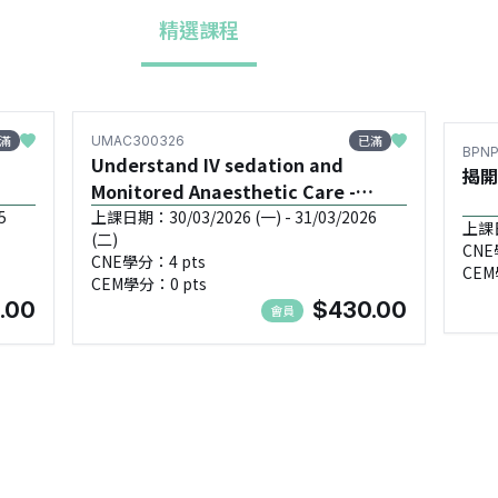
精選課程
滿
已滿
UMAC300326
BPNP
Understand IV sedation and
揭開
Monitored Anaesthetic Care -
UMAC300326
5
上課日期：30/03/2026 (一) - 31/03/2026
上課日
(二)
CNE
CNE學分：4 pts
CEM
CEM學分：0 pts
.00
$430.00
會員