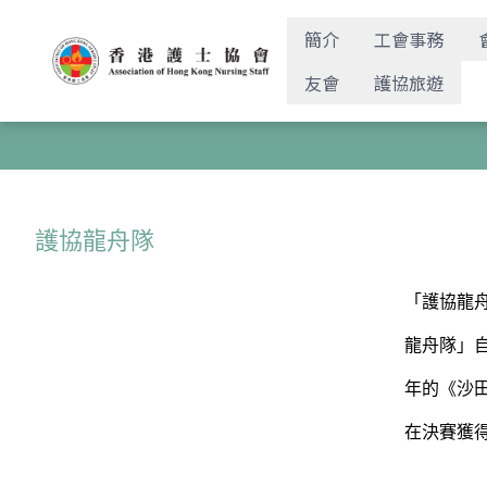
簡介
工會事務
友會
護協旅遊
護協龍舟隊
「護協龍
龍舟隊」自
年的《沙田
在決賽獲