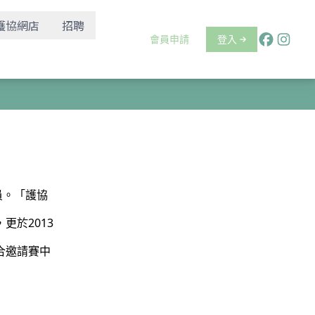
護協網店
招聘
會員申請
登入
員。「護協
更於2013
合邀請賽中