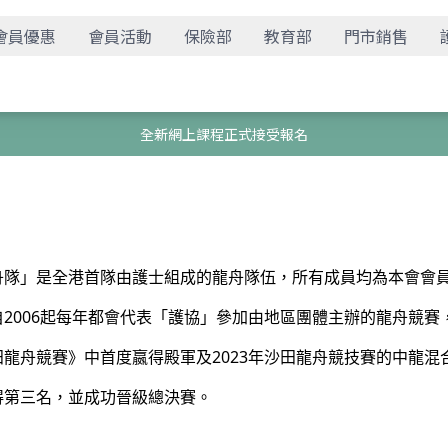
會員優惠
會員活動
保險部
教育部
門市銷售
全新網上課程正式接受報名
舟隊」是全港首隊由護士組成的龍舟隊伍，所有成員均為本會會
2006起每年都會代表「護協」參加由地區團體主辦的龍舟競賽，
龍舟競賽》中首度嬴得殿軍及2023年沙田龍舟競技賽的中
龍混
得第三名，並成功晉級總決賽。