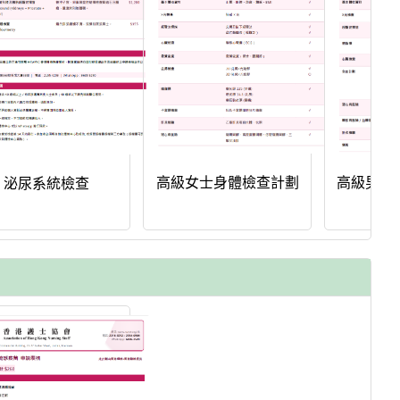
高級女士身體檢查計劃
高級男士
泌尿系統檢查