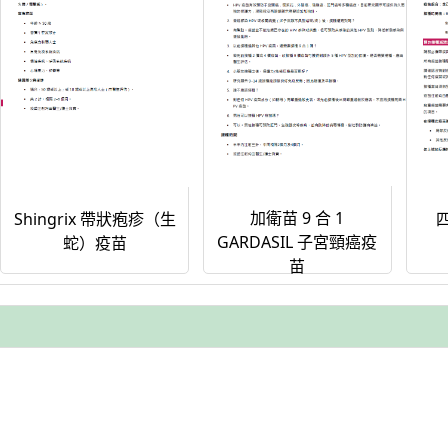
加衛苗 9 合 1
Shingrix 帶狀疱疹（生
GARDASIL 子宮頸癌疫
蛇）疫苗
苗