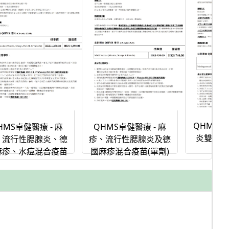
QHMS卓
QHMS卓健醫療 - 麻
HMS卓健醫療 - 麻
炎雙球菌
疹、流行性腮腺炎及德
、流行性腮腺炎、德
國麻疹混合疫苗(單劑)
麻疹、水痘混合疫苗
(單劑)