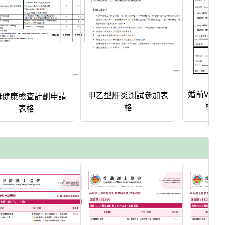
婚前VIS
甲乙型肝炎測試參加表
母健康檢查計劃申請
檢測
格
表格