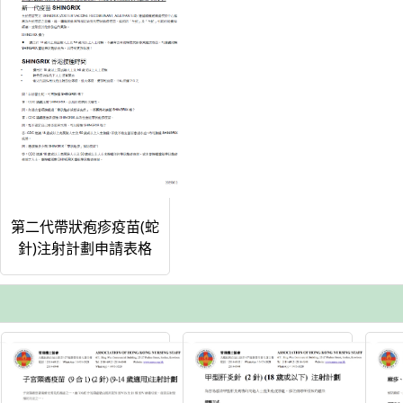
第二代帶狀疱疹疫苗(蛇
針)注射計劃申請表格