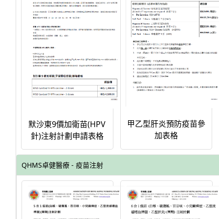
甲乙型肝炎預防疫苗參
默沙東9價加衛苗(HPV
加表格
針)注射計劃申請表格
QHMS卓健醫療 - 疫苗注射