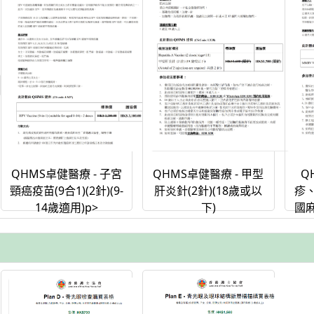
QHMS卓健醫療 - 子宮
Q
QHMS卓健醫療 - 甲型
頸癌疫苗(9合1)(2針)(9-
疹
肝炎針(2針)(18歲或以
14歲適用)p>
國
下)