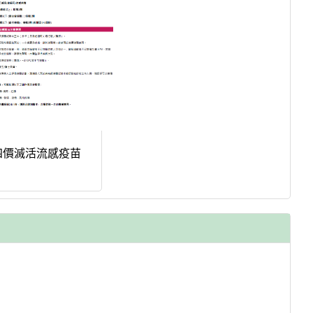
四價滅活流感疫苗