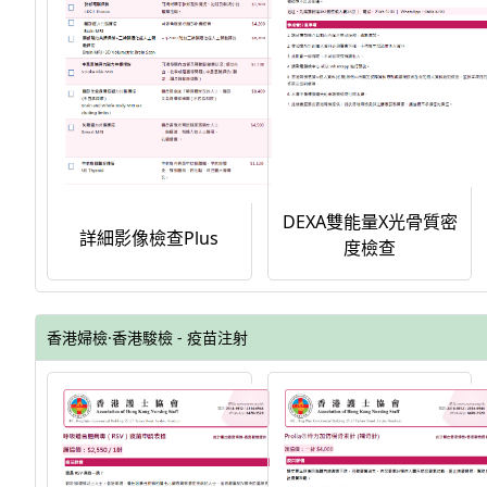
DEXA雙能量X光骨質密
詳細影像檢查Plus
度檢查
香港婦檢·香港駿檢 - 疫苗注射