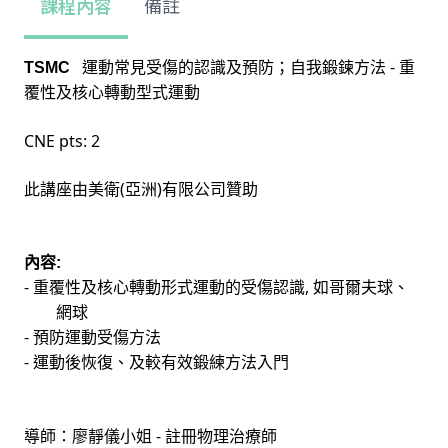
課程內容
備註
-
TSMC
運動常見受傷的認識及預防；自我鍛鍊方法
重
覆性及核心轉動型式運動
CNE pts: 2
(
)
此講座由美衛
亞洲
有限公司贊助
內容
:
-
,
重覆性及核心轉動形式運動的受傷認識
如哥爾夫球、
網球
-
預防運動受傷方法
-
運動後恢復、及較有效鍛練方法入門
-
導師：廖靜儀小姐
註冊物理治療師