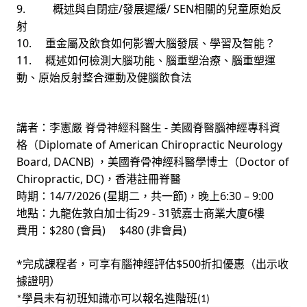
9.
/
/ SEN
概述與自閉症
發展遲緩
相關的兒童原始反
射
10.
重金屬及飲食如何影響大腦發展、學習及智能？
11.
概述如何檢測大腦功能、腦重塑治療、腦重塑運
動、原始反射整合運動及健腦飲食法
-
講者：李憲嚴
脊骨神經科醫生
美國脊醫腦神經專科資
Diplomate of American Chiropractic Neurology
格（
Board, DACNB)
Doctor of
，美國脊骨神經科醫學博士（
Chiropractic, DC)
，香港註冊脊醫
14/7/2026 (
)
6:30 – 9:00
時期：
星期二，共一節
，晚上
29 - 31
6
地點：九龍佐敦白加士街
號嘉士商業大廈
樓
$280 (
) $480 (
)
費用：
會員
非會員
*
$500
完成課程者，可享有腦神經評估
折扣優惠（出示收
據證明）
學員未有初班知識亦可以報名進階班
*
(1)