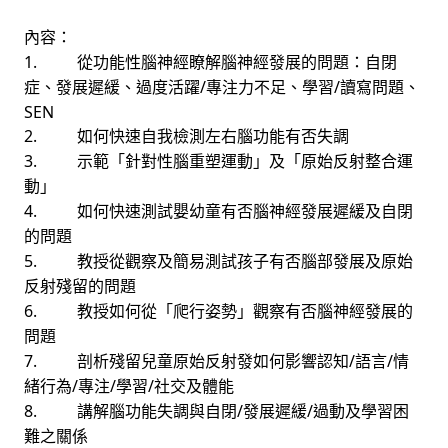
內容：
1.
從功能性腦神經瞭解腦神經發展的問題：自閉
/
/
症、發展遲緩、過度活躍
專注力不足、學習
讀寫問題、
SEN
2.
如何快速自我檢測左右腦功能有否失調
3.
示範「針對性腦重塑運動」及「原始反射整合運
動」
4.
如何快速測試嬰幼童有否腦神經發展遲緩及自閉
的問題
5.
教授從觀察及簡易測試孩子有否腦部發展及原始
反射殘留的問題
6.
教授如何從「爬行姿勢」觀察有否腦神經發展的
問題
7.
/
/
剖析殘留兒童原始反射發如何影響認知
語言
情
/
/
/
緒行為
專注
學習
社交及體能
8.
/
/
講解腦功能失調與自閉
發展遲緩
過動及學習困
難之關係