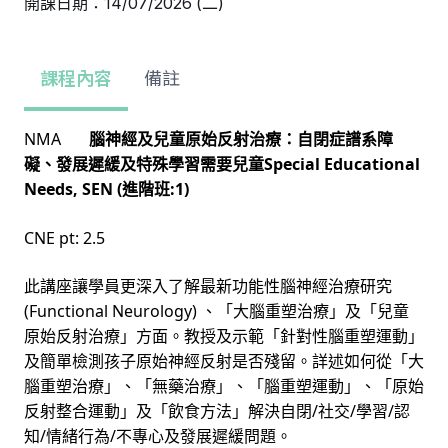
開課日期：14/07/2026 (二)
課程內容
備註
NMA
腦神經及兒童原始反射治療：自閉症譜系障
Special Educational
礙、發展遲緩及特殊學習需要兒童
Needs, SEN (
:1)
進階班
CNE pt: 2.5
此講座讓學員更深入了解最新功能性腦神經治療研究
(Functional Neurology)
、「大腦重塑治療」及「兒童
原始反射治療」方面。教授及示範「針對性腦重塑運動」
及簡單檢測孩子原始神經反射是否殘留。詳述如何從「大
腦重塑治療」、「無藥治療」、「腦重塑運動」、「原始
/
/
/
反射整合運動」及「飲食方法」解決自閉
社交
學習
認
/
/
知
情緒行為
不專心及發展遲緩問題。