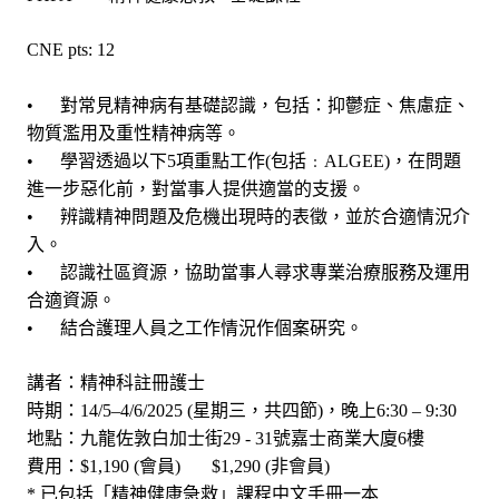
CNE pts: 12
• 對常見精神病有基礎認識，包括：抑鬱症、焦慮症、
物質濫用及重性精神病等。
• 學習透過以下5項重點工作(包括﹕ALGEE)，在問題
進一步惡化前，對當事人提供適當的支援。
• 辨識精神問題及危機出現時的表徵，並於合適情況介
入。
• 認識社區資源，協助當事人尋求專業治療服務及運用
合適資源。
• 結合護理人員之工作情況作個案硏究。
講者：精神科註冊護士
時期：14/5–4/6/2025 (星期三，共四節)，晚上6:30 – 9:30
地點：九龍佐敦白加士街29 - 31號嘉士商業大廈6樓
費用：$1,190 (會員) $1,290 (非會員)
* 已包括「精神健康急救」課程中文手冊一本