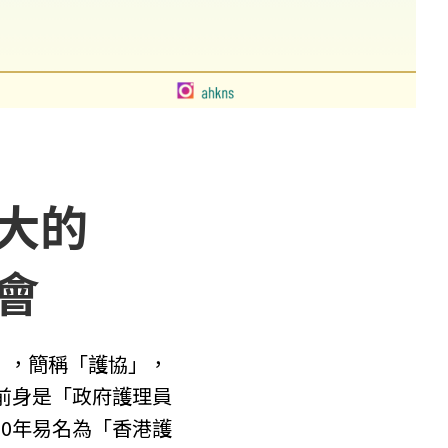
大的
會
」，簡稱「護協」，
，前身是「政府護理員
90年易名為「香港護